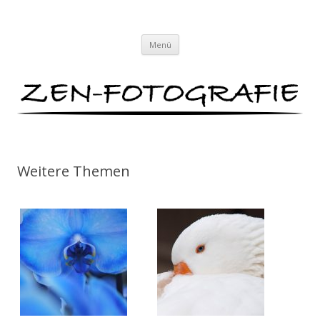
ZEN-FOTOGRAFIE
Meditationen für das Auge von Lars Baus
Zum
Menü
Inhalt
springen
Weitere Themen