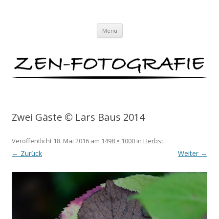
ZEN-FOTOGRAFIE
Meditationen für das Auge von Lars Baus
Zum
Menü
Inhalt
springen
Zwei Gäste © Lars Baus 2014
Veröffentlicht
18. Mai 2016
am
1498 × 1000
in
Herbst
.
← Zurück
Weiter →