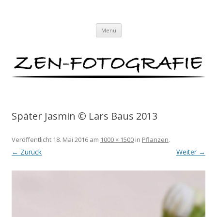
ZEN-FOTOGRAFIE
Meditationen für das Auge von Lars Baus
Zum
Menü
Inhalt
springen
Später Jasmin © Lars Baus 2013
Veröffentlicht
18. Mai 2016
am
1000 × 1500
in
Pflanzen
.
← Zurück
Weiter →