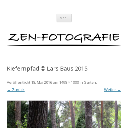
ZEN-FOTOGRAFIE
Meditationen für das Auge von Lars Baus
Zum
Menü
Inhalt
springen
Kiefernpfad © Lars Baus 2015
Veröffentlicht
18. Mai 2016
am
1498 × 1000
in
Garten
.
← Zurück
Weiter →