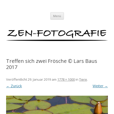
ZEN-FOTOGRAFIE
Meditationen für das Auge von Lars Baus
Zum
Menü
Inhalt
springen
Treffen sich zwei Frösche © Lars Baus
2017
Veröffentlicht
29. Januar 2019
am
1778 × 1000
in
Tiere
.
← Zurück
Weiter →