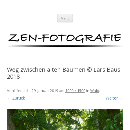
ZEN-FOTOGRAFIE
Meditationen für das Auge von Lars Baus
Zum
Menü
Inhalt
springen
Weg zwischen alten Bäumen © Lars Baus
2018
Veröffentlicht
29. Januar 2019
am
1000 × 1500
in
Wald
.
← Zurück
Weiter →